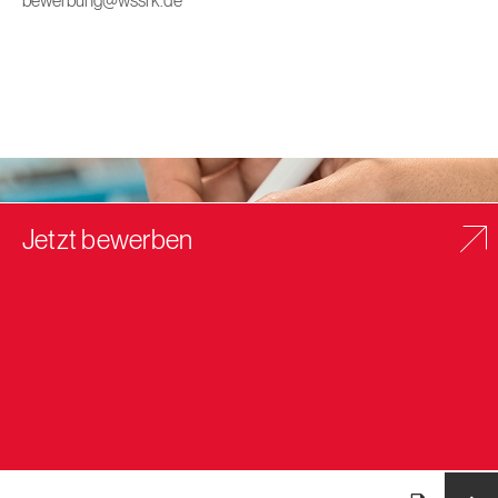
bewerbung@wssrk.de
Jetzt bewerben