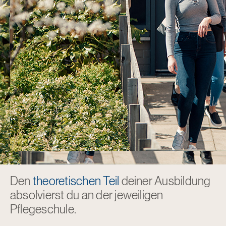
Den
theoretischen Teil
deiner Ausbildung
absolvierst du an der jeweiligen
Pflegeschule.
.