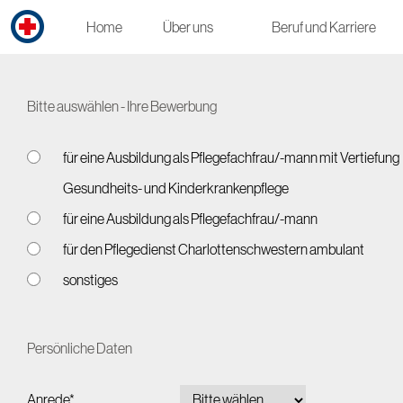
Home
Über uns
Beruf und Karriere
Bitte auswählen - Ihre Bewerbung
für eine Ausbildung als Pflegefachfrau/-mann mit Vertiefung
Gesundheits- und Kinderkrankenpflege
für eine Ausbildung als Pflegefachfrau/-mann
für den Pflegedienst Charlottenschwestern ambulant
sonstiges
Persönliche Daten
Anrede*