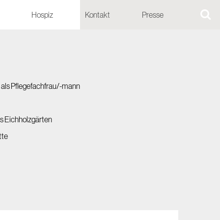
Hospiz
Kontakt
Presse
g als Pflegefachfrau/-mann
us Eichholzgärten
tte