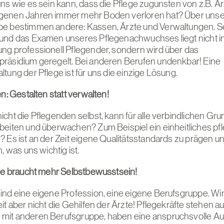
ns wie es sein kann, dass die Pflege zugunsten von z.B. Är
genen Jahren immer mehr Boden verloren hat? Über uns
e bestimmen andere: Kassen, Ärzte und Verwaltungen. Se
und das Examen unseres Pflegenachwuchses liegt nicht i
ng professionell Pflegender, sondern wird über das
räsidium geregelt. Bei anderen Berufen undenkbar! Eine
tung der Pflege ist für uns die einzige Lösung.
en: Gestalten statt verwalten!
icht die Pflegenden selbst, kann für alle verbindlichen Gr
beiten und überwachen? Zum Beispiel ein einheitliches pf
? Es ist an der Zeit eigene Qualitätsstandards zu prägen u
n, was uns wichtig ist.
ege braucht mehr Selbstbewusstsein!
ind eine eigene Profession, eine eigene Berufsgruppe. Wir 
it aber nicht die Gehilfen der Ärzte! Pflegekräfte stehen au
mit anderen Berufsgruppe, haben eine anspruchsvolle Au