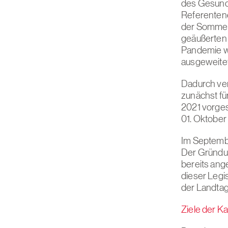
des Gesund
Referentene
der Sommer
geäußerten 
Pandemie w
ausgeweitet
Dadurch ver
zunächst fü
2021 vorges
01. Oktober
Im Septembe
Der Gründu
bereits an
dieser Legis
der Landtag
Ziele der 