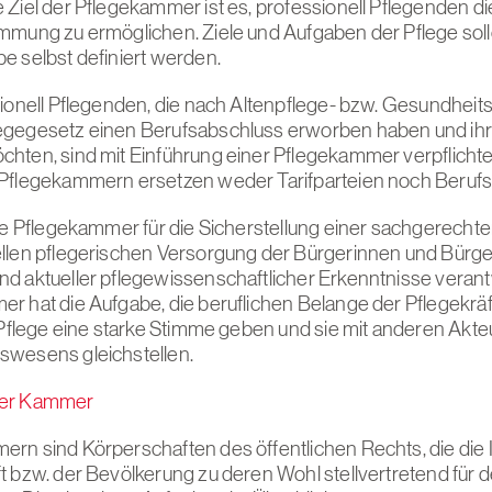
 Ziel der Pflegekammer ist es, professionell Pflegenden di
mmung zu ermöglichen. Ziele und Aufgaben der Pflege soll
e selbst definiert werden.
sionell Pflegenden, die nach Altenpflege- bzw. Gesundheit
egegesetz einen Berufsabschluss erworben haben und ihr
hten, sind mit Einführung einer Pflegekammer verpflichtet,
Pflegekammern ersetzen weder Tarifparteien noch Beruf
die Pflegekammer für die Sicherstellung einer sachgerecht
llen pflegerischen Versorgung der Bürgerinnen und Bürge
d aktueller pflegewissenschaftlicher Erkenntnisse verantw
r hat die Aufgabe, die beruflichen Belange der Pflegekräf
r Pflege eine starke Stimme geben und sie mit anderen Akt
swesens gleichstellen.
der Kammer
rn sind Körperschaften des öffentlichen Rechts, die die 
t bzw. der Bevölkerung zu deren Wohl stellvertretend für d