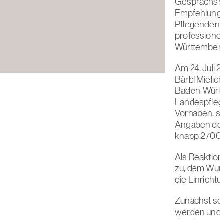
Gesprächsr
Empfehlung
Pflegenden,
profession
Württemberg
Am 24. Juli
Bärbl Mielic
Baden-Würt
Landespfle
Vorhaben, s
Angaben de
knapp 2700
Als Reaktion
zu, dem Wun
die Einrich
Zunächst s
werden und 