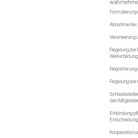
wahrnehmen.
Formulierung u
Abnahme der 
Verankerung u
Regelung der 
Weiterbildung
Registrierung 
Regelung der 
Schiedsstellen
den Mitgliede
Einbindung pf
Entscheidung
Kooperation u