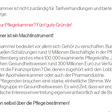
ammer ist nicht zuständig für Tarifverhandlungen und biete
rge.
ur Pflegekammer? Fünf gute Gründe!
mer ist ein Machtinstrument!
kammer bedeutet vor allem sich Gehör zu verschaffen. Bu
ellen Schätzungen rund 1,1 Millionen Beschäftigte in der Pfl
temberg sind es etwa 100.000 examinierte Pflegekräfte. J
hen Gesundheitswesen rund 300 Millionen Euro zur Verfü
 die Finanzspritzen? Die, denen zugehört wird: den Lobb
 der Apothekenkammer oder auch der Pharmaindustrie.
Pflegenden brauchen eine starke, einheitliche Stimme. Wir 
fsgruppe im Gesundheitswesen. Es wird Zeit, dass wir end
ische Interessenvertretung eigenverantwortlich auf die Bei
len selbst über die Pflege bestimmen!