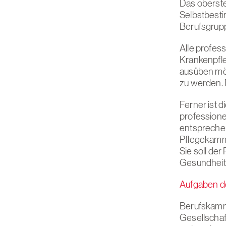
Das oberste
Selbstbesti
Berufsgrupp
Alle profes
Krankenpfl
ausüben möc
zu werden. 
Ferner ist 
professione
entsprechen
Pflegekamme
Sie soll de
Gesundheit
Aufgaben 
Berufskamme
Gesellschaf