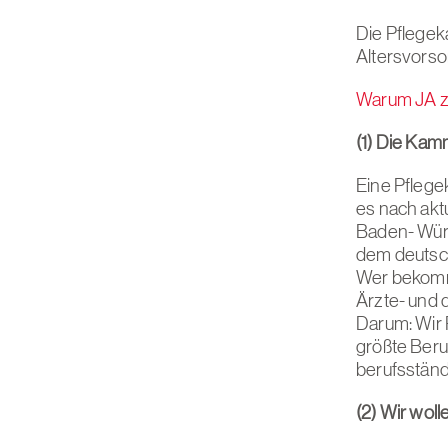
Die Pflegek
Altersvorso
Warum JA z
(1) Die Kam
Eine Pflege
es nach aktu
Baden- Würt
dem deutsc
Wer bekommt
Ärzte- und
Darum: Wir 
größte Beru
berufsständ
(2) Wir wol