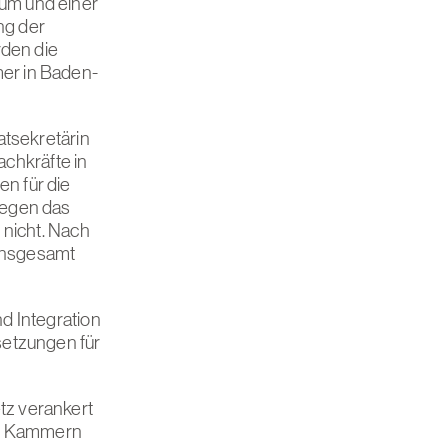
um und einer
ng der
rden die
er in Baden-
atsekretärin
achkräfte in
n für die
gegen das
 nicht. Nach
insgesamt
nd Integration
setzungen für
tz verankert
en Kammern