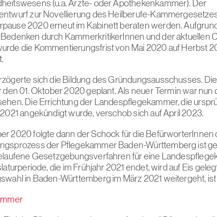
heitswesens (u.a. Ärzte- oder Apothekenkammer). Der
ntwurf zur Novellierung des Heilberufe-Kammergesetzes 
pause 2020 erneut im Kabinett beraten werden. Aufgrun
Bedenken durch KammerkritikerInnen und der aktuellen C
urde die Kommentierungsfrist von Mai 2020 auf Herbst 
.
zögerte sich die Bildung des Gründungsausschusses. Di
r den 01. Oktober 2020 geplant. Als neuer Termin war nun de
ehen. Die Errichtung der Landespflegekammer, die ursprü
 2021 angekündigt wurde, verschob sich auf April 2023.
r 2020 folgte dann der Schock für die BefürworterInnen
ngsprozess der Pflegekammer Baden-Württemberg ist ge
gelaufene Gesetzgebungsverfahren für eine Landespflege
laturperiode, die im Frühjahr 2021 endet, wird auf Eis gele
swahl in Baden-Württemberg im März 2021 weitergeht, ist 
Kammer