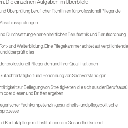
 Die einzelnen Aufgaben im Überblick:
nd Überprüfung beruflicher Richtlinien für professionell Pflegende
Abschlussprüfungen
nd Durchsetzung einer einheitlichen Berufsethik und Berufsordnung
Fort- und Weiterbildung: Eine Pflegekammer achtet auf verpflichtende
 und überprüft dies
der professionell Pflegenden und ihrer Qualifikationen
Gutachtertätigkeit und Benennung von Sachverständigen
tätigkeit zur Beilegung von Streitigkeiten, die sich aus der Berufsau
rn oder diesen und Dritten ergeben
legerischer Fachkompetenz in gesundheits- und pflegepolitische
sprozesse
nd Kontaktpflege mit Institutionen im Gesundheitsdienst