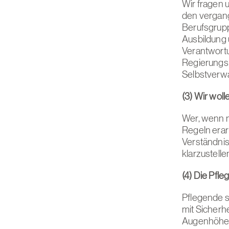
Wir fragen u
den vergan
Berufsgrupp
Ausbildung 
Verantwortu
Regierungsp
Selbstverwal
(3) Wir woll
Wer, wenn n
Regeln erar
Verständnis
klarzustelle
(4) Die Pfl
Pflegende s
mit Sicherhe
Augenhöhe 