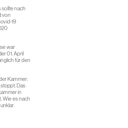
sollte nach
d von
ovid-19
2020
ese war
r 01. April
nglich für den
 der Kammer:
stoppt. Das
kammer in
gt. Wie es nach
unklar.