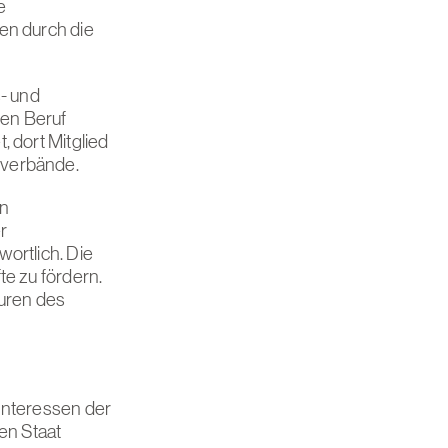
e
en durch die
s- und
en Beruf
 dort Mitglied
sverbände.
en
r
ortlich. Die
te zu fördern.
euren des
Interessen der
en Staat