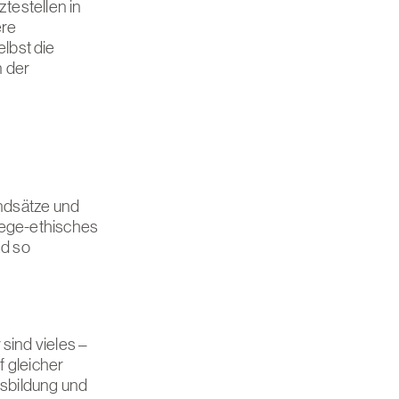
ztestellen in
ere
lbst die
n der
undsätze und
lege-ethisches
nd so
sind vieles –
f gleicher
sbildung und