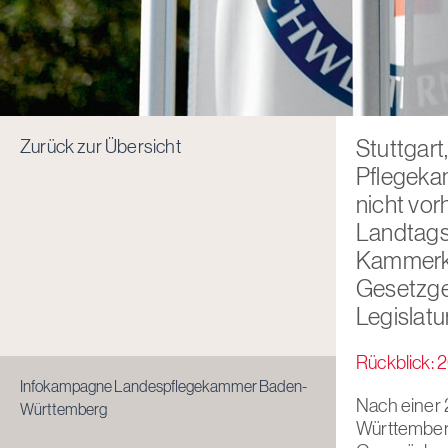
Zurück zur Übersicht
Stuttgar
Pflegeka
nicht vo
Landtags
Kammerkr
Gesetzge
Legislatu
Rückblick: 
Infokampagne Landespflegekammer Baden-
Nach einer 
Württemberg
Württemberg