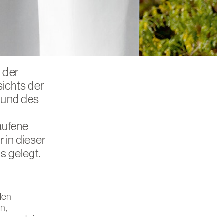
 der
ichts der
 und des
aufene
in dieser
is gelegt.
den-
n,