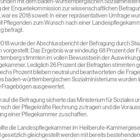
unden mit dem baden-württembergischen Sozialministeri
 der Enquetekommission zur wissenschaftlichen Befragu
 war es 2018 soweit: In einer repräsentativen Umfrage wu
ell Pflegenden zum Wunsch nach einer Landespflegekamm
 befragt.
 2018 wurde der Abschlussbericht der Befragung durch Sta
h vorgestellt. Das Ergebnis war eindeutig: 68 Prozent der F
temberg stimmten im vollen Bewusstsein der Auswirkunge
gekammer. Lediglich 26 Prozent der Befragten stimmten 
echs Prozent blieben neutral und beantworteten die Frage
s baden-württembergischen Sozialministeriums wurden 
 Fragebögen ausgewertet.
 auf die Befragung sicherte das Ministerium für Soziales u
sch der Pflegekräfte Rechnung zu tragen und die Voraus
tung einer Pflegekammer zu schaffen.
ollte die Landespflegekammer im Heilberufe-Kammergese
gesetzlich gleichgestellt werden mit bereits bestehend