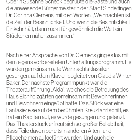
Oberin Susanne Scheck begrüßte die Gäste und auch
die anwesende Bürgermeisterin der Stadt Sindelfingen,
Dr. Corinna Clemens, mit den Worten: „Weihnachten ist
die Zeit der Besinnlichkeit. Und wenn die Besinnlichkeit
Einkehr hält, dann rückt für gewöhnlich die Welt ein
Stückchen näher zusammen.“
Nach einer Ansprache von Dr. Clemens ging es los mit
dem eigens vorbereiteten Unterhaltungsprogramm. Es
wurden gemeinsam alte Weihnachtsklassiker
gesungen, auf dem Klavier begleitet von Claudia Winter-
Baker. Der nächste Programmpunkt war die
Theateraufführung „Aida“, welches die Betreuung des
Haus Eichholzgärten gemeinsam mit Bewohnerinnen
und Bewohnern eingeübt hatte. Das Stück war eine
Fantasiereise auf dem berühmten Kreuzfahrtschiff, es
trat ein Kapitän auf, es wurde gesungen und getanzt.
Das Theaterstück erfreut sich so großer Beliebtheit,
dass Teile davon bereits in anderen Alten- und
Pflegeheimen aufgeführt wurden. Und auch die