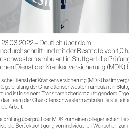
, 23.03.2022 – Deutlich über dem
ddurchschnitt und mit der Bestnote von 1,0 
nschwestern ambulant in Stuttgart die Prüfun
schen Dienst der Krankenversicherung (MDK) 
nische Dienst der Krankenversicherung (MDK) hat im ver
 Regelprüfung der Charlottenschwestern ambulant in Stuttg
t und ist in seinem Transparenzbericht zu folgendem Erg
as Team der Charlottenschwestern ambulant leistet ein
de Arbeit.
elprüfung überprüft der MDK zum einen pflegerischen Lei
ise die Berücksichtigung von individuellen Wünschen zu