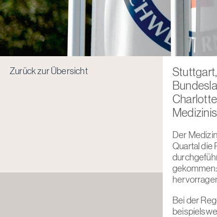
Zurück zur Übersicht
Stuttgart
Bundeslan
Charlotte
Medizini
Der Medizi
Quartal die
durchgeführ
gekommen: d
hervorragen
Bei der Reg
beispielswe