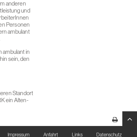
zum anderen
tleistung und
arbeiterInnen
den Personen
tern ambulant
.
 ambulant in
hin sein, den
d
eren Standort
K ein Alten-
Impressum
Anfahrt
Links
Datenschutz