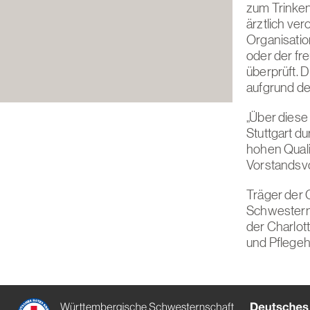
zum Trinke
ärztlich ve
Organisatio
oder der fr
überprüft. 
aufgrund de
„Über dies
Stuttgart d
hohen Quali
Vorstandsv
Träger der 
Schwestern
der Charlot
und Pflegeh