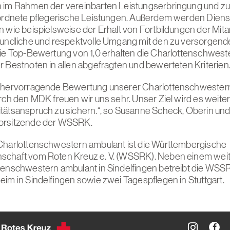
n im Rahmen der vereinbarten Leistungserbringung und 
rordnete pflegerische Leistungen. Außerdem werden Diens
n wie beispielsweise der Erhalt von Fortbildungen der Mit
eundliche und respektvolle Umgang mit den zu versorgen
Die Top-Bewertung von 1,0 erhalten die Charlottenschwes
r Bestnoten in allen abgefragten und bewerteten Kriterien
e hervorragende Bewertung unserer Charlottenschwestern
urch den MDK freuen wir uns sehr. Unser Ziel wird es weiter
tätsanspruch zu sichern.“, so Susanne Scheck, Oberin un
orsitzende der WSSRK.
Charlottenschwestern ambulant ist die Württembergische
schaft vom Roten Kreuz e. V. (WSSRK). Neben einem weit
tenschwestern ambulant in Sindelfingen betreibt die WSSR
eim in Sindelfingen sowie zwei Tagespflegen in Stuttgart.