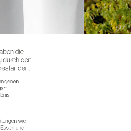
haben die
g durch den
bestanden.
gangenen
art
ebnis
e
stungen wie
m Essen und