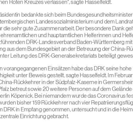
en Roten Kreuzes verlassen“, sagte Hasselfeldt.
äsidentin bedankte sich beim Bundesgesundheitsministe
tembergischen Landessozialministerium und dem Landra
ür die sehr gute Zusammenarbeit. Der besondere Dank gel
 ehrenamtlichen und hauptamtlichen Helferinnen und Helfe
zführenden DRK-Landesverband Baden-Württemberg mit
ng aus dem Bundesgebiet an der Betreuung der China-Rü
nter Leitung des DRK-Generalsekretariats beteiligt gewes
en vorangegangenen Einsätzen habe das DRK seine hohe
higkeit unter Beweis gestellt, sagte Hasselfeldt. Im Febru
 China-Rückkehrer in der Südpfalz-Kaserne in Germershei
falz betreut sowie 20 weitere Personen auf dem Geländ
 Berlin Köpenick. Bei niemandem wurde das Coronavirus fest
urden bisher 159 Rückkehrer nach vier Repatriierungsfl
m DRK in Empfang genommen, untersucht und in die Hei
 zentrale Einrichtung gebracht.