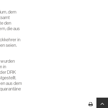
rium, dem
tsamt
te den
rn, die aus
ckkehrer in
en seien.
ar wurden
m in
e der DRK
gestellt.
ügen aus dem
mquarantäne