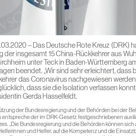
6.03.2020 – Das Deutsche Rote Kreuz (DRK) ha
g der insgesamt 15 China-Rückkehrer aus Wuh
Kirchheim unter Teck in Baden-Württemberg am
agen beendet. „Wir sind sehr erleichtert, dass 
kehrer das Coronavirus nachgewiesen werden
glücklich, dass sie die Isolation verlassen konn
dentin Gerda Hasselfeldt.
tützung der Bundesregierung und der Behörden bei der B
 entspreche der im DRK-Gesetz festgeschriebenen auxili
es. „Die Bundesregierung und die Behörden können sich 
Helferinnen und Helfer, auf die Kompetenz und die Einsatzb