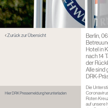
Zurück zur Übersicht
Berlin, 0
Betreuun
Hotel in 
nach 14 T
der Rück
Alle sind 
DRK-Präsi
Die Unters
Coronavirus
Hier DRK Pressemeldung herunterladen
Roten Kreuz
auf unsere 