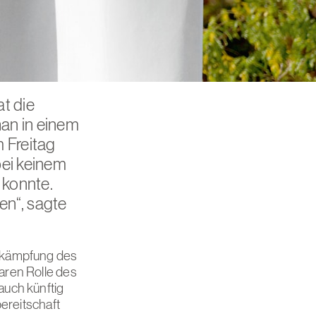
t die
an in einem
 Freitag
bei keinem
 konnte.
ten“, sagte
ekämpfung des
aren Rolle des
auch künftig
ereitschaft