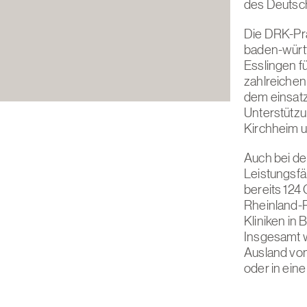
des Deutsch
Die DRK-Pr
baden-würt
Esslingen f
zahlreichen
dem einsat
Unterstützu
Kirchheim u
Auch bei d
Leistungsfä
bereits 124
Rheinland-P
Kliniken in
Insgesamt w
Ausland vo
oder in eine