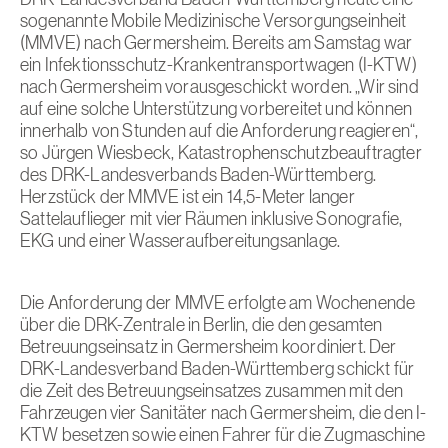
DRK-Landesverband Baden-Württemberg heute eine
sogenannte Mobile Medizinische Versorgungseinheit
(MMVE) nach Germersheim. Bereits am Samstag war
ein Infektionsschutz-Krankentransportwagen (I-KTW)
nach Germersheim vorausgeschickt worden. „Wir sind
auf eine solche Unterstützung vorbereitet und können
innerhalb von Stunden auf die Anforderung reagieren“,
so Jürgen Wiesbeck, Katastrophenschutzbeauftragter
des DRK-Landesverbands Baden-Württemberg.
Herzstück der MMVE ist ein 14,5-Meter langer
Sattelauflieger mit vier Räumen inklusive Sonografie,
EKG und einer Wasseraufbereitungsanlage.
Die Anforderung der MMVE erfolgte am Wochenende
über die DRK-Zentrale in Berlin, die den gesamten
Betreuungseinsatz in Germersheim koordiniert. Der
DRK-Landesverband Baden-Württemberg schickt für
die Zeit des Betreuungseinsatzes zusammen mit den
Fahrzeugen vier Sanitäter nach Germersheim, die den I-
KTW besetzen sowie einen Fahrer für die Zugmaschine