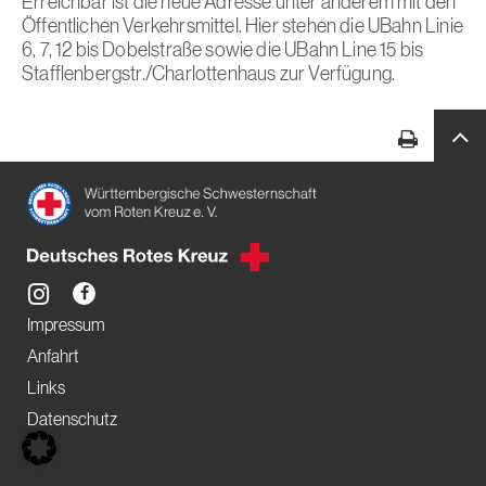
Erreichbar ist die neue Adresse unter anderem mit den
Öffentlichen Verkehrsmittel. Hier stehen die UBahn Linie
6, 7, 12 bis Dobelstraße sowie die UBahn Line 15 bis
Stafflenbergstr./Charlottenhaus zur Verfügung.
Impressum
Anfahrt
Links
Datenschutz