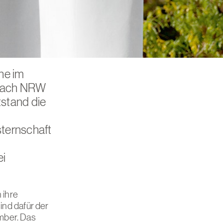
he im
 nach NRW
tstand die
ternschaft
ei
 ihre
nd dafür der
mber. Das