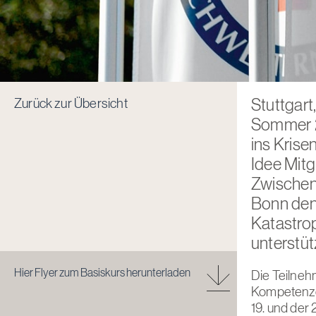
Zurück zur Übersicht
Stuttgar
Sommer 2
ins Krise
Idee Mitg
Zwischenz
Bonn
den
Katastrop
unterstüt
Hier Flyer zum Basiskurs herunterladen
Die Teilneh
Kompetenze
19. und der