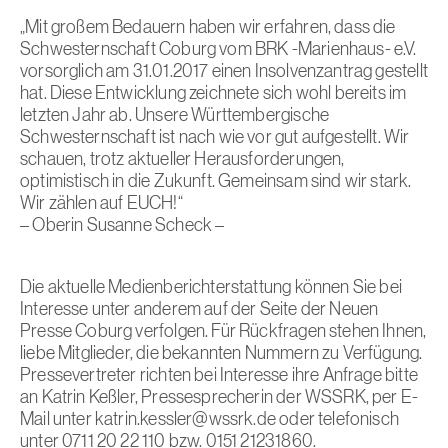
„Mit großem Bedauern haben wir erfahren, dass die
Schwesternschaft Coburg vom BRK -Marienhaus- e.V.
vorsorglich am 31.01.2017 einen Insolvenzantrag gestellt
hat. Diese Entwicklung zeichnete sich wohl bereits im
letzten Jahr ab. Unsere Württembergische
Schwesternschaft ist nach wie vor gut aufgestellt. Wir
schauen, trotz aktueller Herausforderungen,
optimistisch in die Zukunft. Gemeinsam sind wir stark.
Wir zählen auf EUCH!“
– Oberin Susanne Scheck –
Die aktuelle Medienberichterstattung können Sie bei
Interesse unter anderem auf der Seite der
Neuen
Presse Coburg
verfolgen. Für Rückfragen stehen Ihnen,
liebe Mitglieder, die bekannten Nummern zu Verfügung.
Pressevertreter richten bei Interesse ihre Anfrage bitte
an Katrin Keßler, Pressesprecherin der WSSRK, per E-
Mail unter
katrin.kessler@wssrk.de
oder telefonisch
unter 0711 20 22 110 bzw. 0151 21231860.